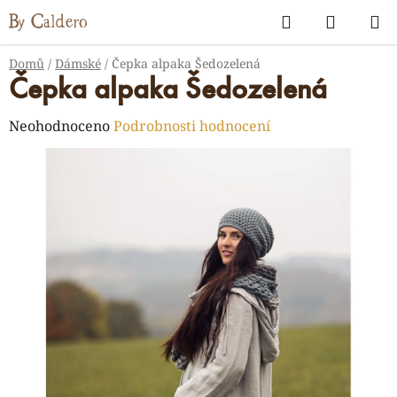
Přejít
Hledat
NÁKUP
na
KOŠÍK
obsah
Domů
/
Dámské
/
Čepka alpaka Šedozelená
Čepka alpaka Šedozelená
Průměrné
Neohodnoceno
Podrobnosti hodnocení
hodnocení
produktu
je
0,0
z
5
hvězdiček.