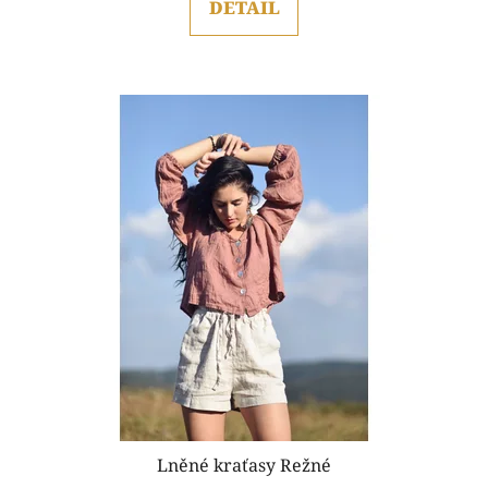
DETAIL
z
5
hvězdiček.
Lněné kraťasy Režné