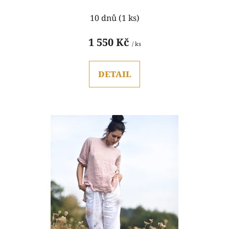
Průměrné
10 dnů
(1 ks)
hodnocení
produktu
1 550 Kč
/ ks
je
5,0
DETAIL
z
5
hvězdiček.