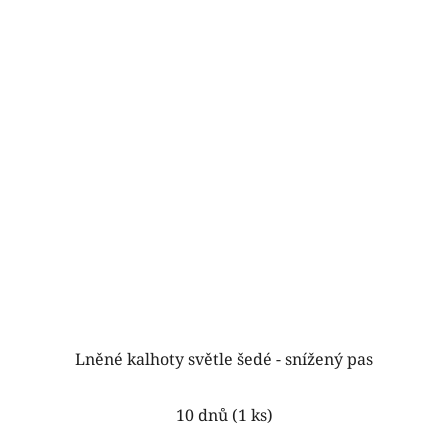
hvězdiček.
Lněné kalhoty světle šedé - snížený pas
Průměrné
10 dnů
(1 ks)
hodnocení