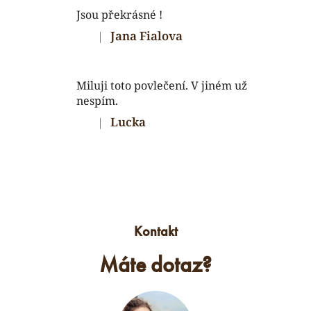
ý
Jsou překrásné !
p
Jana Fialova
|
Hodnocení produktu je 5 z 5 hvězdiček.
i
s
u
Miluji toto povlečení. V jiném už
nespím.
Lucka
|
Hodnocení produktu je 5 z 5 hvězdiček.
Kontakt
Máte dotaz?