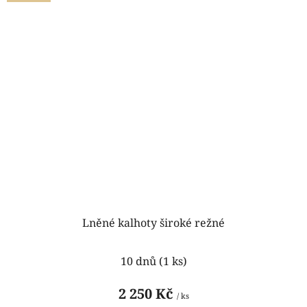
Lněné kalhoty široké režné
Průměrné
10 dnů
(1 ks)
hodnocení
produktu
2 250 Kč
/ ks
je