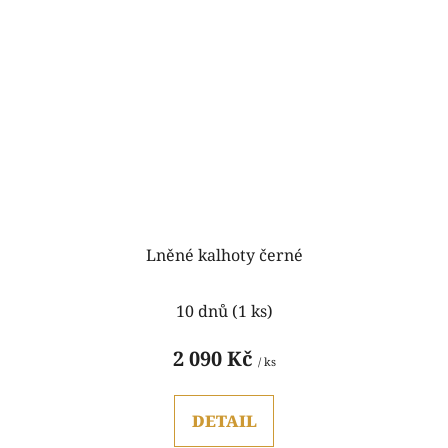
Lněné kalhoty černé
Průměrné
10 dnů
(1 ks)
hodnocení
produktu
2 090 Kč
/ ks
je
5,0
DETAIL
z