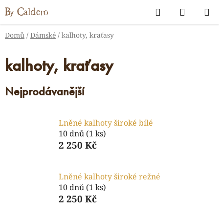
Přejít
Hledat
NÁKUP
na
KOŠÍK
obsah
Domů
/
Dámské
/
kalhoty, kraťasy
kalhoty, kraťasy
Nejprodávanější
Lněné kalhoty široké bílé
10 dnů
(1 ks)
2 250 Kč
Lněné kalhoty široké režné
10 dnů
(1 ks)
2 250 Kč