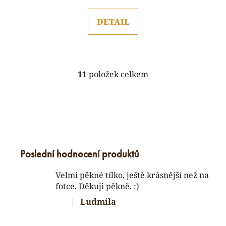
5,0
DETAIL
z
5
hvězdiček.
11
položek celkem
O
v
l
á
d
a
c
Poslední hodnocení produktů
í
p
Velmi pěkné tílko, ještě krásnější než na
r
fotce. Děkuji pěkně. :)
v
k
Ludmila
|
Hodnocení produktu je 5 z 5 hvězdiček.
y
v