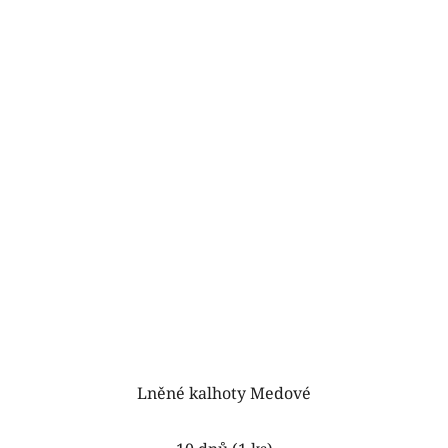
5
hvězdiček.
Lněné kalhoty Medové