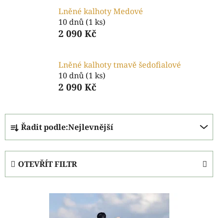
Lněné kalhoty Medové
10 dnů
(1 ks)
2 090 Kč
Lněné kalhoty tmavě šedofialové
10 dnů
(1 ks)
2 090 Kč
Ř
Řadit podle:
Nejlevnější
a
z
e
OTEVŘÍT FILTR
n
í
V
p
ý
r