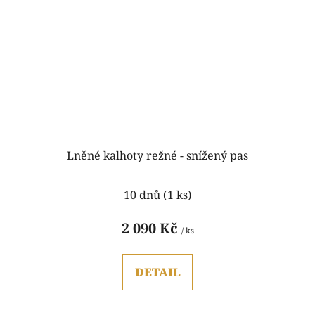
Lněné kalhoty režné - snížený pas
Průměrné
10 dnů
(1 ks)
hodnocení
produktu
2 090 Kč
/ ks
je
5,0
DETAIL
z
5