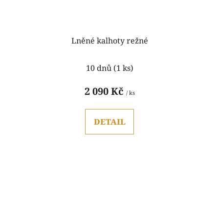
Lněné kalhoty režné
Průměrné
10 dnů
(1 ks)
hodnocení
produktu
2 090 Kč
/ ks
je
5,0
DETAIL
z
5
hvězdiček.