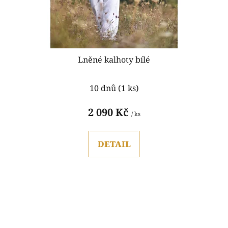
Lněné kalhoty bílé
Průměrné
10 dnů
(1 ks)
hodnocení
produktu
2 090 Kč
/ ks
je
5,0
DETAIL
z
5
hvězdiček.