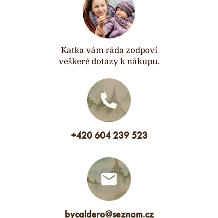
Katka vám ráda zodpoví
veškeré dotazy k nákupu.
+420 604 239 523
bycaldero
@
seznam.cz