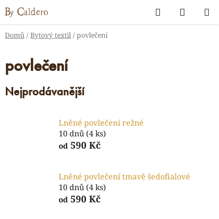
Přejít
Hledat
NÁKUP
na
KOŠÍK
obsah
Domů
/
Bytový textil
/
povlečení
povlečení
Nejprodávanější
Lněné povlečení režné
10 dnů
(4 ks)
590 Kč
od
Lněné povlečení tmavě šedofialové
10 dnů
(4 ks)
590 Kč
od