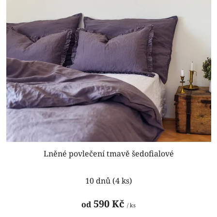
Lněné povlečení tmavě šedofialové
Průměrné
10 dnů
(4 ks)
hodnocení
produktu
590 Kč
od
/ ks
je