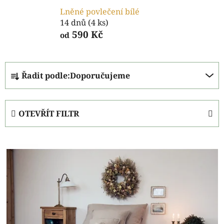
Lněné povlečení bílé
14 dnů
(4 ks)
590 Kč
od
Ř
Řadit podle:
Doporučujeme
a
z
e
OTEVŘÍT FILTR
n
í
V
p
ý
r
p
o
i
d
s
u
p
k
r
t