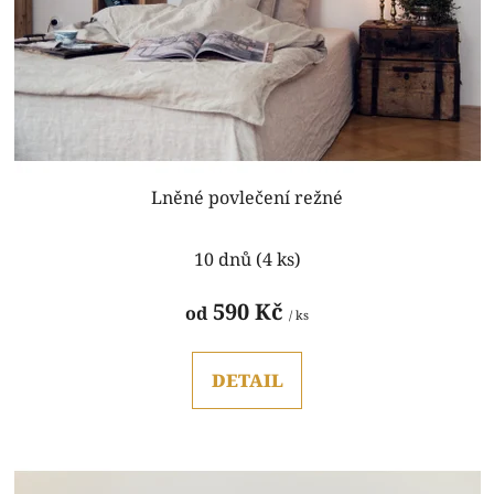
o
ů
d
u
k
t
ů
Lněné povlečení režné
Průměrné
10 dnů
(4 ks)
hodnocení
produktu
590 Kč
od
/ ks
je
5,0
DETAIL
z
5
hvězdiček.