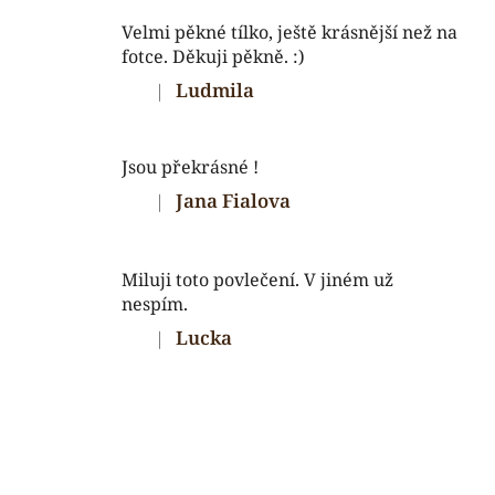
p
Velmi pěkné tílko, ještě krásnější než na
r
fotce. Děkuji pěkně. :)
v
k
Ludmila
|
Hodnocení produktu je 5 z 5 hvězdiček.
y
v
ý
Jsou překrásné !
p
Jana Fialova
|
Hodnocení produktu je 5 z 5 hvězdiček.
i
s
u
Miluji toto povlečení. V jiném už
nespím.
Lucka
|
Hodnocení produktu je 5 z 5 hvězdiček.