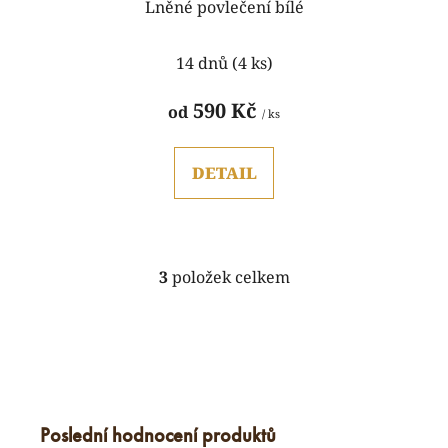
Lněné povlečení bílé
14 dnů
(4 ks)
590 Kč
od
/ ks
DETAIL
3
položek celkem
O
v
l
á
d
a
c
Poslední hodnocení produktů
í