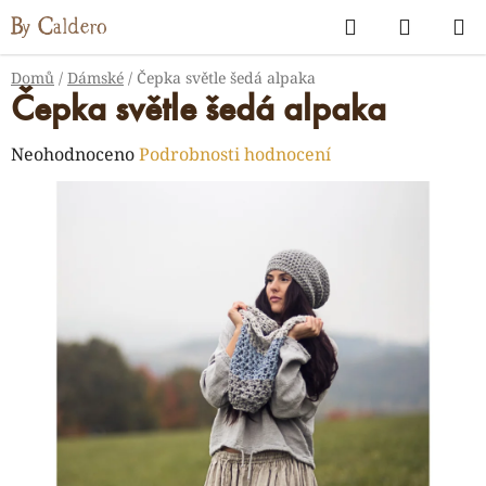
Přejít
Hledat
NÁKUP
na
KOŠÍK
obsah
Domů
/
Dámské
/
Čepka světle šedá alpaka
Čepka světle šedá alpaka
Průměrné
Neohodnoceno
Podrobnosti hodnocení
hodnocení
produktu
je
0,0
z
5
hvězdiček.