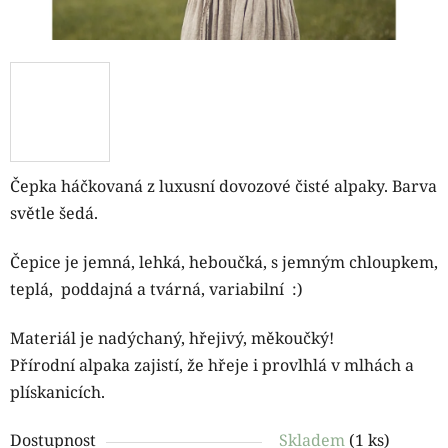
Čepka háčkovaná z luxusní dovozové čisté alpaky. Barva
světle šedá.
Čepice je jemná, lehká, heboučká, s jemným chloupkem,
teplá, poddajná a tvárná, variabilní :)
Materiál je nadýchaný, hřejivý, měkoučký!
Přírodní alpaka zajistí, že hřeje i provlhlá v mlhách a
plískanicích.
Dostupnost
Skladem
(1 ks)