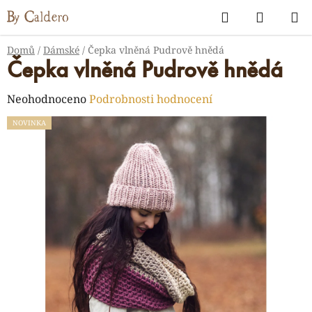
Přejít
Hledat
NÁKUP
na
KOŠÍK
obsah
Domů
/
Dámské
/
Čepka vlněná Pudrově hnědá
Čepka vlněná Pudrově hnědá
Průměrné
Neohodnoceno
Podrobnosti hodnocení
hodnocení
NOVINKA
produktu
je
0,0
z
5
hvězdiček.