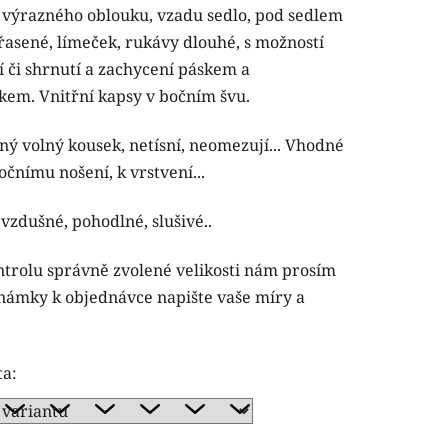
 výrazného oblouku, vzadu sedlo, pod sedlem
řasené, límeček,
rukávy dlouhé, s možností
í či shrnutí a zachycení páskem a
čkem. V
nitřní kapsy v bočním švu.
ček.
ný volný kousek, netísní, neomezují... Vhodné
očnímu nošení, k vrstvení...
vzdušné, pohodlné, slušivé..
ntrolu správně zvolené velikosti nám prosím
námky k objednávce napište vaše míry a
ta: