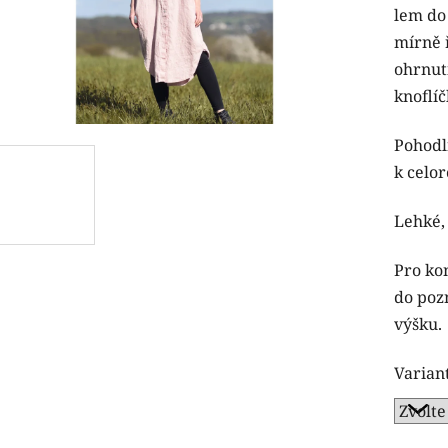
lem do
5,0
mírně 
z
ohrnut
5
knoflí
hvězdi
Pohodl
k celor
Lehké, 
Pro ko
do poz
výšku.
Varian