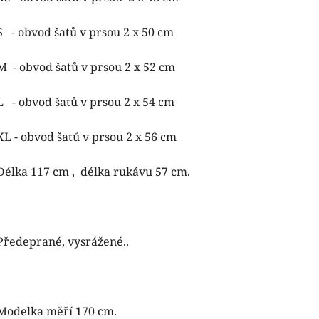
S -
obvod šatů v prsou
2 x 50 cm
M - obvod šatů v prsou 2 x 52 cm
L - obvod šatů v prsou 2 x 54 cm
XL - obvod šatů v prsou 2 x 56 cm
Délka 117 cm , délka rukávu 57 cm.
Předeprané, vysrážené..
Modelka měří 170 cm.