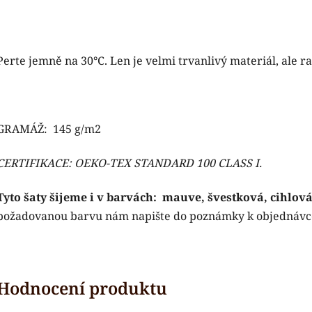
Perte jemně na 30°C. Len je velmi trvanlivý materiál, ale r
GRAMÁŽ: 145 g/m2
CERTIFIKACE:
OEKO-TEX STANDARD 100 CLASS I.
Tyto šaty šijeme i v barvách:
mauve, švestková, cihlová
požadovanou barvu nám napište do poznámky k objednávc