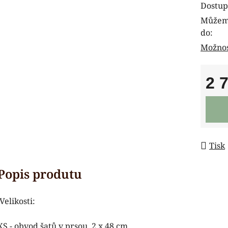
Dostup
Můžeme
do:
Možnos
2 
Měrná
Tisk
Velikosti:
XS - obvod šatů v prsou 2 x 48 cm