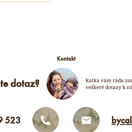
Kontakt
te dotaz?
Katka vám ráda zo
veškeré dotazy k n
9 523
byca