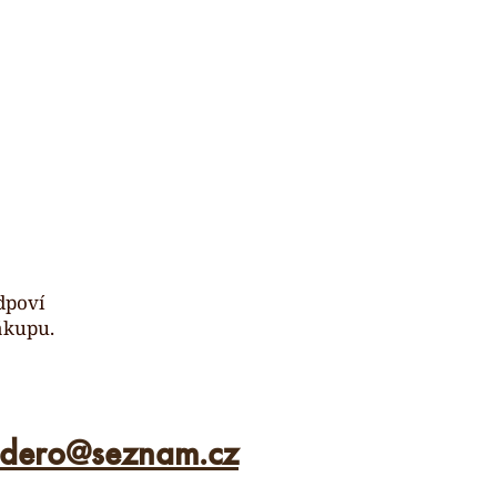
dpoví
ákupu.
ldero
@
seznam.cz