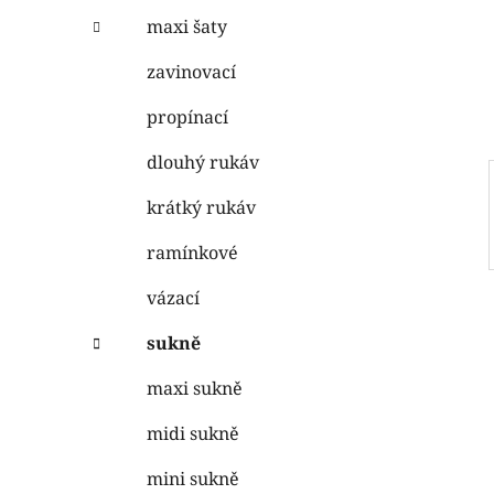
n
e
n
maxi šaty
í
zavinovací
p
a
propínací
n
dlouhý rukáv
e
l
krátký rukáv
ramínkové
vázací
sukně
maxi sukně
midi sukně
mini sukně