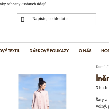
nky ochrany osobních údajů
OVÝ TEXTIL
DÁRKOVÉ POUKAZY
O NÁS
HO
Domů
/
lně
Průmě
3 hodn
hodnoc
Šaty z
produk
volný, 
je