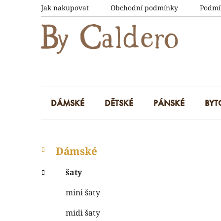
Přejít
Jak nakupovat
Obchodní podmínky
Podmí
na
obsah
DÁMSKÉ
DĚTSKÉ
PÁNSKÉ
BYT
P
K
Přeskočit
Dámské
a
kategorie
o
t
s
šaty
e
t
g
mini šaty
r
o
a
r
midi šaty
i