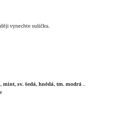
aději vynechte sušičku.
, mint, sv. šedá, hnědá, tm. modrá
..
e