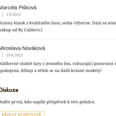
d
n
Marcela Pišková
o
|
3.9.2023
Hodnocení produktu je 5 z 5 hvězdiček.
c
Krásny kúsok z kvalitného ľanu, sedia výborne. Dajú sa nosiť
e
n
nákup od By Caldero:)
Miroslava Nováková
|
19.6.2023
Hodnocení produktu je 5 z 5 hvězdiček.
Nádherné slušité šaty z jemného lnu, vzbuzující pozornost
spokojená, děkuji a těším se na další krásné modely!
Diskuze
Buďte první, kdo napíše příspěvek k této položce.
PŘIDAT KOMENTÁŘ