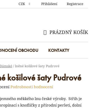
CZK
Přihlášení
Registrace
PRÁZDNÝ KOŠÍK
NÁKUPNÍ
KOŠÍK
DNOCENÍ OBCHODU
KONTAKTY
Dámské
/
lněné košilové šaty Pudrové
né košilové šaty Pudrové
rné
ocení
Podrobnosti hodnocení
ení
 jemného měkkého lnu české výroby. Střih je
tu
propínací s knoflíčky z přírodní perleti, dolní