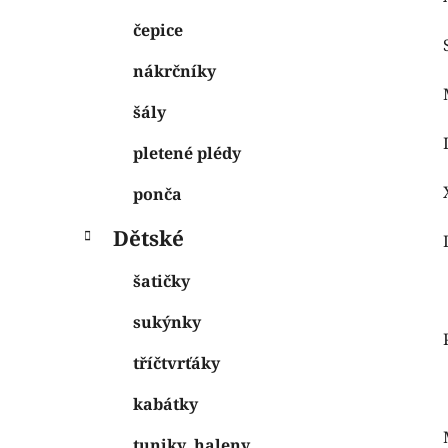
čepice
nákrčníky
šály
pletené plédy
ponča
Dětské
šatičky
sukýnky
tříčtvrťáky
kabátky
tuniky, haleny