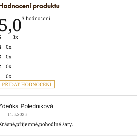
Hodnocení produktu
5,0
Průměrné
3 hodnocení
hodnocení
produktu
je
5
3x
5,0
z
4
0x
5
hvězdiček.
3
0x
2
0x
1
0x
PŘIDAT HODNOCENÍ
V
ý
p
Zdeňka Poledniková
|
11.5.2025
Hodnocení produktu je 5 z 5 hvězdiček.
s
Krásné,příjemné,pohodlné šaty.
h
o