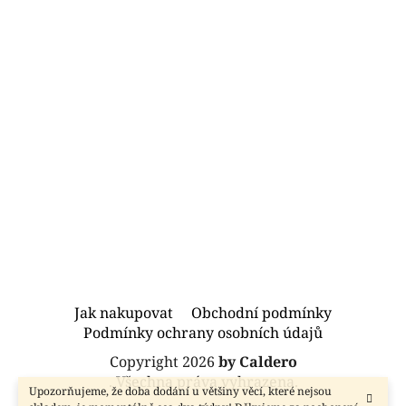
Z
Jak nakupovat
Obchodní podmínky
á
Podmínky ochrany osobních údajů
p
Copyright 2026
by Caldero
a
. Všechna práva vyhrazena.
Upozorňujeme, že doba dodání u většiny věcí, které nejsou
t