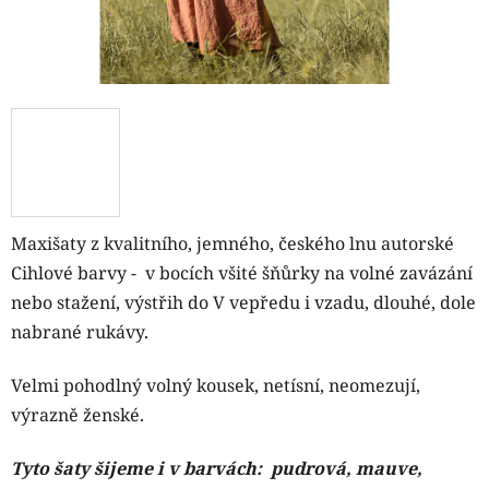
Maxišaty z kvalitního, jemného, českého lnu autorské
Cihlové
barvy - v bocích všité šňůrky na volné zavázání
nebo stažení, výstřih do V vepředu i vzadu, dlouhé, dole
nabrané rukávy.
Velmi pohodlný volný kousek, netísní, neomezují,
výrazně ženské.
Tyto šaty šijeme i v barvách:
pudrová, mauve,