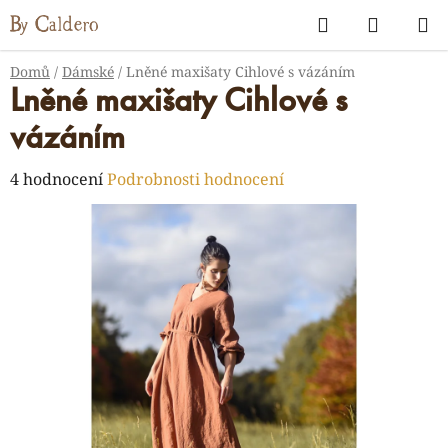
Přejít
Hledat
NÁKUP
na
KOŠÍK
obsah
Domů
/
Dámské
/
Lněné maxišaty Cihlové s vázáním
Lněné maxišaty Cihlové s
vázáním
Průměrné
4 hodnocení
Podrobnosti hodnocení
hodnocení
produktu
je
5,0
z
5
hvězdiček.