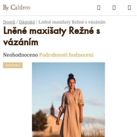
Přejít
Hledat
NÁKUP
na
KOŠÍK
obsah
Domů
/
Dámské
/
Lněné maxišaty Režné s vázáním
Lněné maxišaty Režné s
vázáním
Průměrné
Neohodnoceno
Podrobnosti hodnocení
hodnocení
NOVINKA
produktu
je
0,0
z
5
hvězdiček.