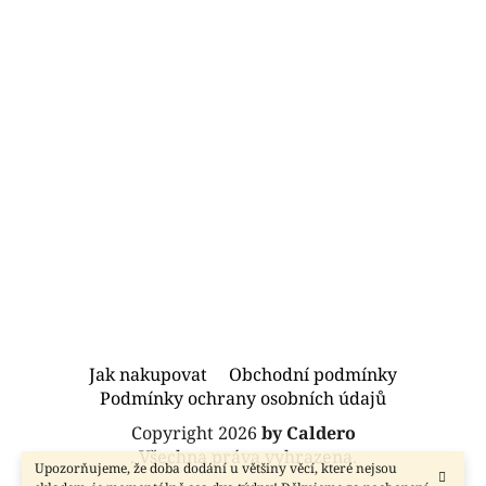
Z
Jak nakupovat
Obchodní podmínky
á
Podmínky ochrany osobních údajů
p
Copyright 2026
by Caldero
a
. Všechna práva vyhrazena.
Upozorňujeme, že doba dodání u většiny věcí, které nejsou
t