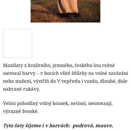
Maxišaty z kvalitního, jemného, českého lnu režné
oatmeal
barvy - v bocích všité šňůrky na volné zavázání
nebo stažení, výstřih do V vepředu i vzadu, dlouhé, dole
nabrané rukávy.
Velmi pohodlný volný kousek, netísní, neomezují,
výrazně ženské.
Tyto šaty šijeme i v barvách:
pudrová, mauve,