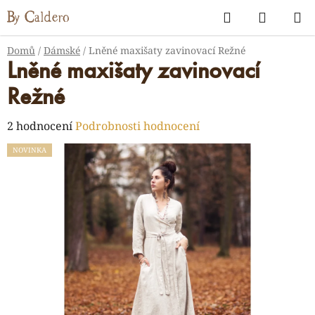
Přejít
Hledat
NÁKUP
na
KOŠÍK
obsah
Domů
/
Dámské
/
Lněné maxišaty zavinovací Režné
Lněné maxišaty zavinovací
Režné
Průměrné
2 hodnocení
Podrobnosti hodnocení
hodnocení
NOVINKA
produktu
je
5,0
z
5
hvězdiček.