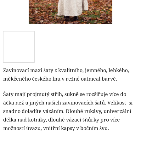
Zavinovací maxi šaty z
kvalitního, jemného, lehkého,
měkčeného českého lnu v režné oatmeal barvě.
Šaty mají projmutý střih, sukně se rozšiřuje více do
áčka než u jiných našich zavinovacích šatů. Velikost si
snadno doladíte vázáním. Dlouhé rukávy, univerzální
délka nad kotníky, dlouhé vázací šňůrky pro více
možností úvazu, vnitřní kapsy v bočním švu.