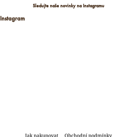
Sledujte naše novinky na Instagramu
Instagram
Z
Jak nakupovat
Obchodní podmínky