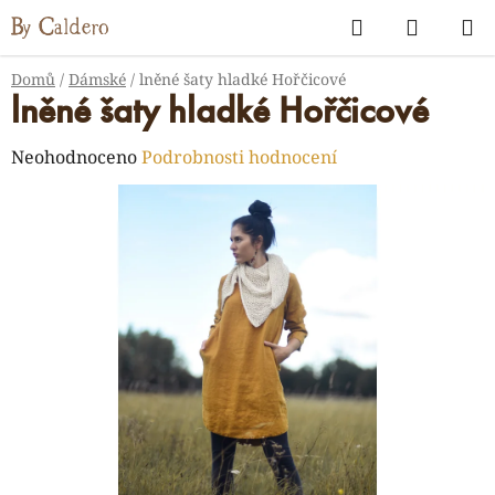
Přejít
Hledat
NÁKUP
na
KOŠÍK
obsah
Domů
/
Dámské
/
lněné šaty hladké Hořčicové
lněné šaty hladké Hořčicové
Průměrné
Neohodnoceno
Podrobnosti hodnocení
hodnocení
produktu
je
0,0
z
5
hvězdiček.