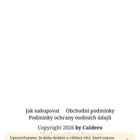
Z
Jak nakupovat
Obchodní podmínky
á
Podmínky ochrany osobních údajů
p
Copyright 2026
by Caldero
a
. Všechna práva vyhrazena.
Upozorňujeme, že doba dodání u většiny věcí, které nejsou
t