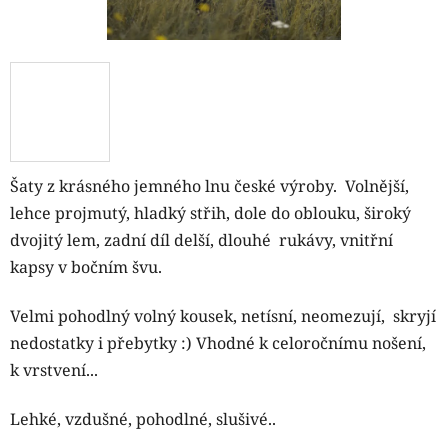
Šaty z krásného jemného lnu české výroby. Volnější,
lehce projmutý, hladký střih, dole do oblouku, široký
dvojitý lem, zadní díl delší, dlouhé
rukávy
, vnitřní
kapsy v bočním švu.
Velmi pohodlný volný kousek, netísní, neomezují, skryjí
nedostatky i přebytky :) Vhodné k celoročnímu nošení,
k vrstvení...
Lehké, vzdušné, pohodlné, slušivé..