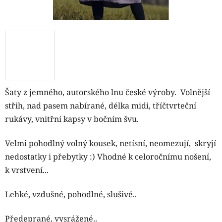
Šaty z jemného, autorského lnu české výroby. Volnější
střih, nad pasem nabírané, délka midi,
tříčtvrteční
rukávy
, vnitřní kapsy v bočním švu.
Velmi pohodlný volný kousek, netísní, neomezují, skryjí
nedostatky i přebytky :) Vhodné k celoročnímu nošení,
k vrstvení...
Lehké, vzdušné, pohodlné, slušivé..
Předeprané, vysrážené..