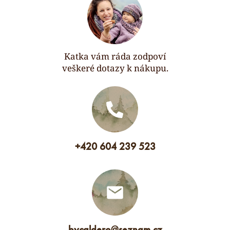
Katka vám ráda zodpoví
veškeré dotazy k nákupu.
+420 604 239 523
bycaldero
@
seznam.cz