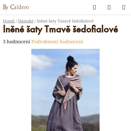
Přejít
Hledat
NÁKUP
na
KOŠÍK
obsah
Domů
/
Dámské
/
lněné šaty Tmavě šedofialové
lněné šaty Tmavě šedofialové
Průměrné
3 hodnocení
Podrobnosti hodnocení
hodnocení
produktu
je
5,0
z
5
hvězdiček.