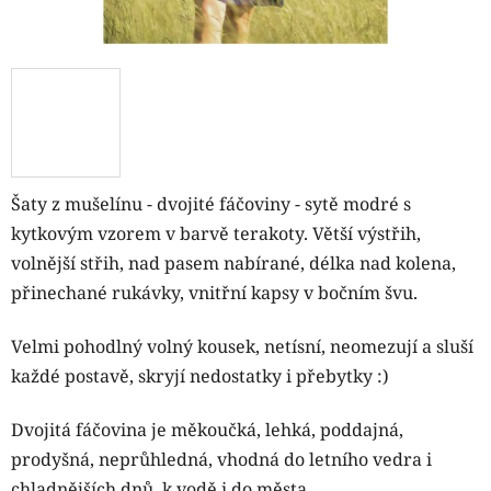
Šaty z mušelínu - dvojité fáčoviny - sytě modré s
kytkovým vzorem v barvě terakoty. Větší výstřih,
volnější střih, nad pasem nabírané, délka nad kolena,
přinechané rukávky, vnitřní kapsy v bočním švu.
Velmi pohodlný volný kousek, netísní, neomezují a sluší
každé postavě, skryjí nedostatky i přebytky :)
Dvojitá fáčovina je měkoučká, lehká, poddajná,
prodyšná, neprůhledná, vhodná do letního vedra i
chladnějších dnů, k vodě i do města.