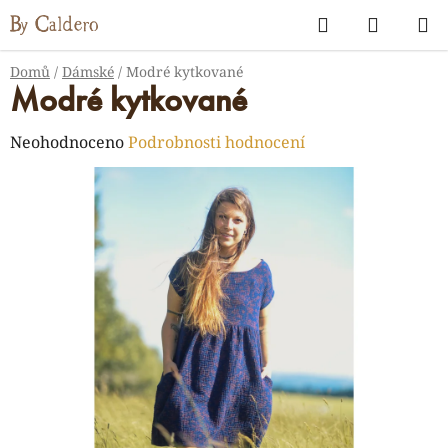
Přejít
Hledat
NÁKUP
na
KOŠÍK
obsah
Domů
/
Dámské
/
Modré kytkované
Modré kytkované
Průměrné
Neohodnoceno
Podrobnosti hodnocení
hodnocení
produktu
je
0,0
z
5
hvězdiček.