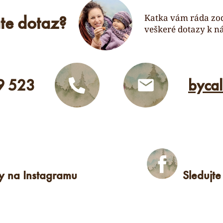
te dotaz?
Katka vám ráda zo
veškeré dotazy k n
9 523
byca
ky na Instagramu
Sledujt