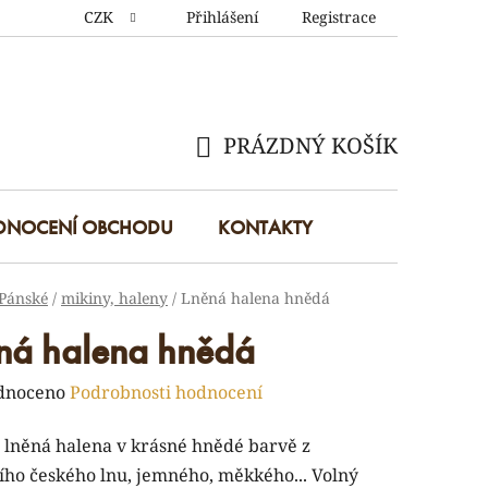
CZK
Přihlášení
Registrace
PRÁZDNÝ KOŠÍK
NÁKUPNÍ
KOŠÍK
DNOCENÍ OBCHODU
KONTAKTY
Pánské
/
mikiny, haleny
/
Lněná halena hnědá
ná halena hnědá
rné
dnoceno
Podrobnosti hodnocení
ení
 lněná halena v krásné hnědé barvě z
tu
ního českého lnu, jemného, měkkého... Volný