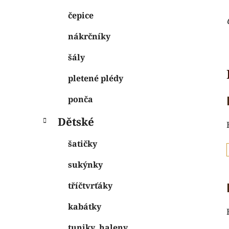
čepice
nákrčníky
šály
pletené plédy
ponča
Dětské
šatičky
sukýnky
tříčtvrťáky
kabátky
tuniky, haleny