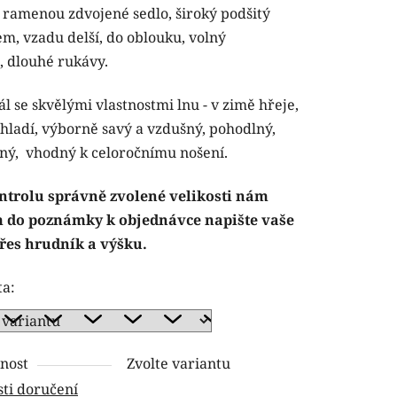
v ramenou zdvojené sedlo, široký podšitý
em, vzadu delší, do oblouku, volný
, dlouhé rukávy.
ček.
l se skvělými vlastnostmi lnu - v zimě hřeje,
chladí, výborně savý a vzdušný, pohodlný,
ný, vhodný k celoročnímu nošení.
ntrolu správně zvolené velikosti nám
 do poznámky k objednávce napište vaše
řes hrudník a výšku.
ta:
nost
Zvolte variantu
ti doručení