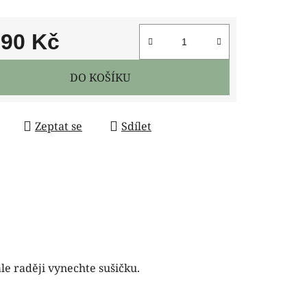
890 Kč
 cena:
DO KOŠÍKU
Zeptat se
Sdílet
ale raději vynechte sušičku.