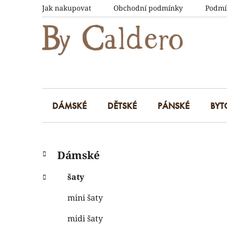
Přejít
Jak nakupovat
Obchodní podmínky
Podmí
na
obsah
DÁMSKÉ
DĚTSKÉ
PÁNSKÉ
BYT
P
K
Přeskočit
Dámské
a
kategorie
o
t
s
šaty
e
t
g
mini šaty
r
o
a
r
midi šaty
i