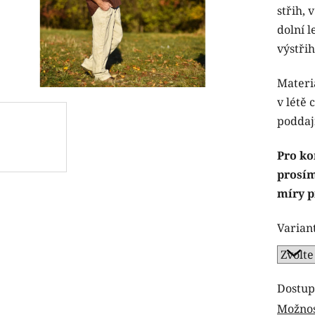
střih, 
0,0
dolní l
z
výstřih
5
hvězdi
Materiá
v létě 
poddaj
Pro ko
prosím
míry p
Varian
Dostup
Možnos