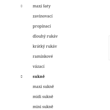
n
e
n
maxi šaty
í
zavinovací
p
a
propínací
n
dlouhý rukáv
e
l
krátký rukáv
ramínkové
vázací
sukně
maxi sukně
midi sukně
mini sukně