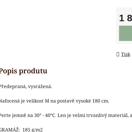
1 
Měrná
Tisk
Předepraná, vysrážená.
Nafocená je velikost M na postavě vysoké 180 cm.
Perte jemně na 30° - 40°C. Len je velmi trvanlivý materiál, 
GRAMÁŽ: 185 g/m2