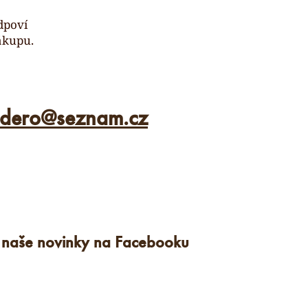
dpoví
ákupu.
ldero
@
seznam.cz
e naše novinky na Facebooku