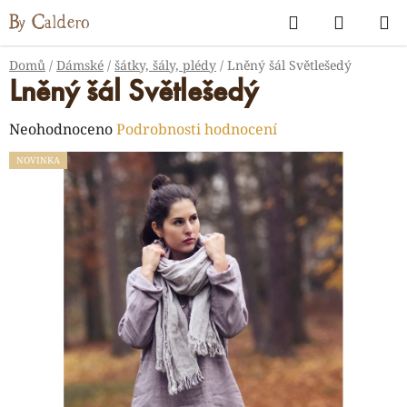
Přejít
Hledat
NÁKUP
na
KOŠÍK
obsah
Domů
/
Dámské
/
šátky, šály, plédy
/
Lněný šál Světlešedý
Lněný šál Světlešedý
Průměrné
Neohodnoceno
Podrobnosti hodnocení
hodnocení
NOVINKA
produktu
je
0,0
z
5
hvězdiček.