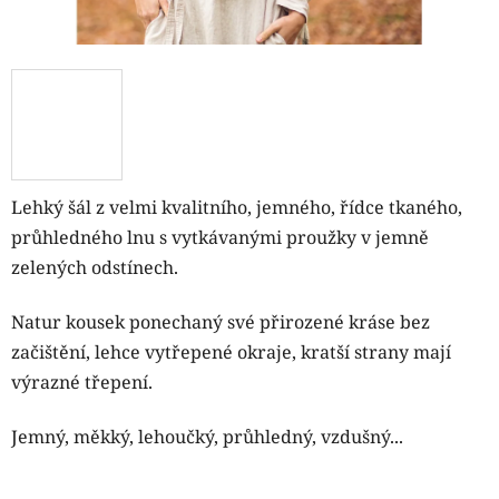
Lehký šál z velmi kvalitního, jemného, řídce tkaného,
průhledného lnu s vytkávanými proužky v jemně
zelených odstínech.
Natur kousek ponechaný své přirozené kráse bez
začištění, lehce vytřepené okraje, kratší strany mají
výrazné třepení.
Jemný, měkký, lehoučký, průhledný, vzdušný...