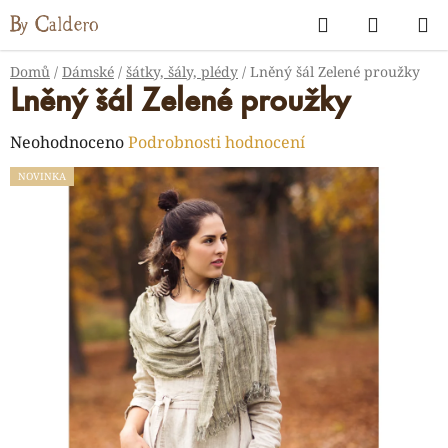
Přejít
Hledat
NÁKUP
na
KOŠÍK
obsah
Domů
/
Dámské
/
šátky, šály, plédy
/
Lněný šál Zelené proužky
Lněný šál Zelené proužky
Průměrné
Neohodnoceno
Podrobnosti hodnocení
hodnocení
NOVINKA
produktu
je
0,0
z
5
hvězdiček.