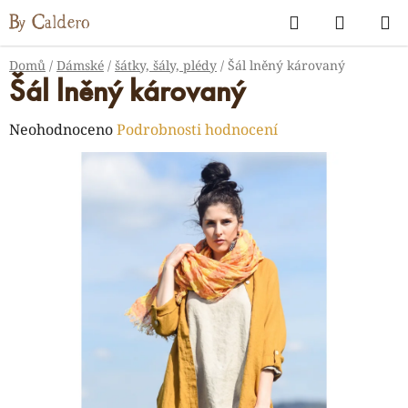
Přejít
Hledat
NÁKUP
na
KOŠÍK
obsah
Domů
/
Dámské
/
šátky, šály, plédy
/
Šál lněný károvaný
Šál lněný károvaný
Průměrné
Neohodnoceno
Podrobnosti hodnocení
hodnocení
produktu
je
0,0
z
5
hvězdiček.