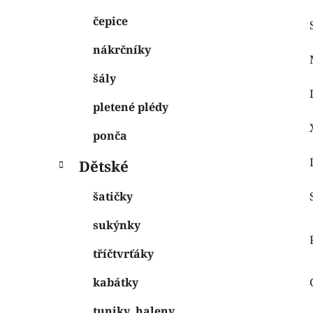
čepice
nákrčníky
šály
pletené plédy
ponča
Dětské
šatičky
sukýnky
tříčtvrťáky
kabátky
tuniky, haleny