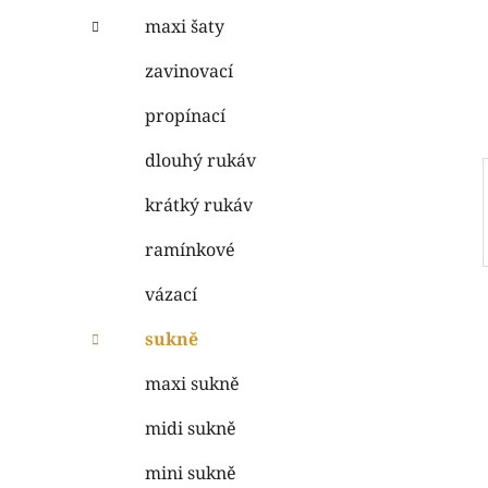
n
e
n
maxi šaty
í
zavinovací
p
a
propínací
n
dlouhý rukáv
e
l
krátký rukáv
ramínkové
vázací
sukně
maxi sukně
midi sukně
mini sukně