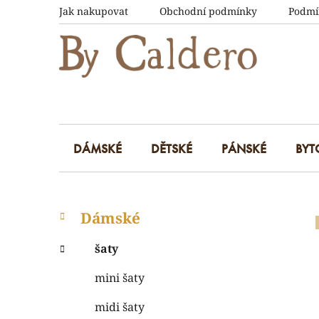
Přejít
Jak nakupovat
Obchodní podmínky
Podmí
na
obsah
DÁMSKÉ
DĚTSKÉ
PÁNSKÉ
BYT
P
K
Přeskočit
Dámské
a
kategorie
o
t
s
šaty
e
t
g
mini šaty
r
o
a
r
midi šaty
i