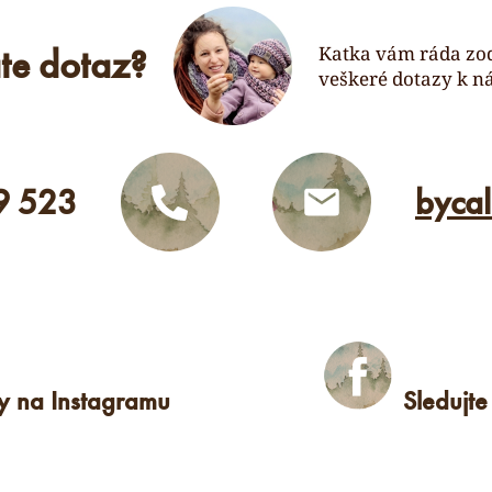
te dotaz?
Katka vám ráda zo
veškeré dotazy k n
9 523
byca
ky na Instagramu
Sledujt