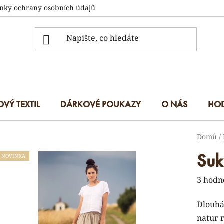
nky ochrany osobních údajů
OVÝ TEXTIL
DÁRKOVÉ POUKAZY
O NÁS
HO
Domů
/
Suk
NOVINKA
Průmě
3 hodn
hodnoc
Dlouhá
produk
natur r
je