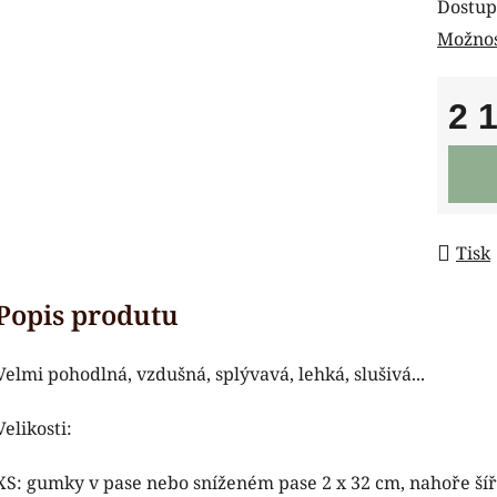
Dostup
Možnos
2 
Měrná
Tisk
Velmi pohodlná, vzdušná, splývavá, lehká, slušivá...
Velikosti:
XS: gumky v pase nebo sníženém pase 2 x 32 cm, nahoře šíř