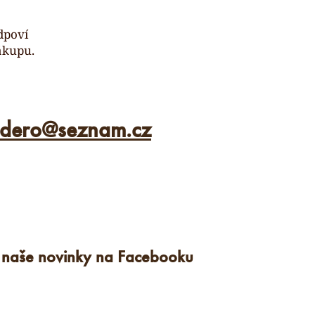
dpoví
ákupu.
ldero
@
seznam.cz
e naše novinky na Facebooku