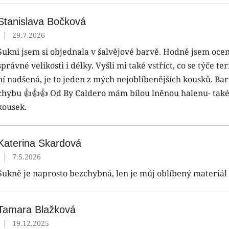
ý
p
Stanislava Bočková
|
29.7.2026
Hodnocení produktu je 5 z 5 hvězdiček.
s
Sukni jsem si objednala v šalvějové barvě. Hodně jsem ocen
h
o
správné velikosti i délky. Vyšli mi také vstříct, co se týče 
d
ní nadšená, je to jeden z mých nejoblíbenějších kousků. Bar
n
chybu 👍👍👍 Od By Caldero mám bílou lněnou halenu- také s
o
kousek.
c
e
n
Katerina Skardová
|
7.5.2026
Hodnocení produktu je 5 z 5 hvězdiček.
Sukně je naprosto bezchybná, len je můj oblíbený materiál n
Tamara Blažková
|
19.12.2025
Hodnocení produktu je 5 z 5 hvězdiček.