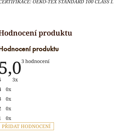
CERTIFIKACE:
OEKO-TEX STANDARD 100 CLASS I.
Hodnocení produktu
5,0
Průměrné
3 hodnocení
hodnocení
produktu
je
5
3x
5,0
z
4
0x
5
hvězdiček.
3
0x
2
0x
1
0x
PŘIDAT HODNOCENÍ
V