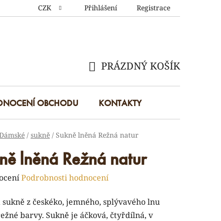
CZK
Přihlášení
Registrace
PRÁZDNÝ KOŠÍK
NÁKUPNÍ
KOŠÍK
DNOCENÍ OBCHODU
KONTAKTY
Dámské
/
sukně
/
Sukně lněná Režná natur
ně lněná Režná natur
rné
ocení
Podrobnosti hodnocení
ení
 sukně z českéko, jemného, splývavého lnu
tu
ežné barvy. Sukně je áčková, čtyřdílná, v