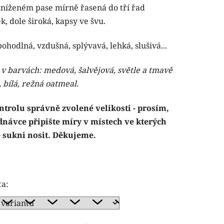
 sníženém pase mírně řasená do tří řad
, dole široká, kapsy ve švu.
ohodlná, vzdušná, splývavá, lehká, slušivá...
ček.
 v barvách: medová, šalvějová, světle a tmavě
, bílá, režná oatmeal.
ntrolu správně zvolené velikosti - prosím,
dnávce připište míry v místech ve kterých
 sukni nosit. Děkujeme.
ta: