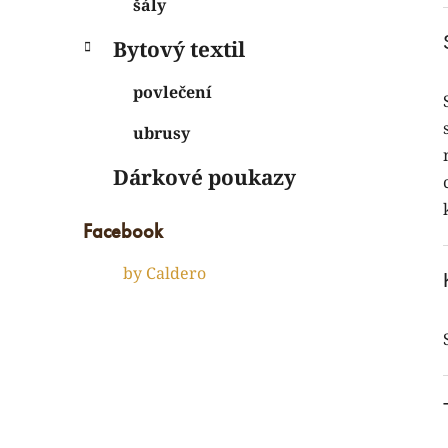
šály
Bytový textil
i
povlečení
ubrusy
Dárkové poukazy
Facebook
by Caldero
í