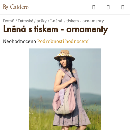
Přejít
Hledat
NÁKUP
na
KOŠÍK
obsah
Domů
/
Dámské
/
tašky
/
Lněná s tiskem - ornamenty
Lněná s tiskem - ornamenty
Průměrné
Neohodnoceno
Podrobnosti hodnocení
hodnocení
produktu
je
0,0
z
5
hvězdiček.