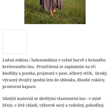
Lněná mikina / halenomikina v režné barvě z krásného
krešovaného lnu. P
rostřižená se zapínáním na tři
knoflíky a poutka, projmutá v pase, áčkový střih, široký,
výrazný dvojitý spodní lem do oblouku, dlouhé rukávy,
prostorná kapuce.
Silnější materiál se skvělými vlastnostmi lnu - v zimě
hřeje, v létě chladí, výborně savý a vzdušný, pohodlný,