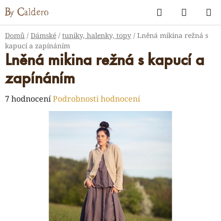
Přejít
Hledat
NÁKUP
na
KOŠÍK
obsah
Domů
/
Dámské
/
tuniky, halenky, topy
/
Lněná mikina režná s
kapucí a zapínáním
Lněná mikina režná s kapucí a
zapínáním
Průměrné
7 hodnocení
Podrobnosti hodnocení
hodnocení
produktu
je
5,0
z
5
hvězdiček.