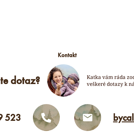
Kontakt
te dotaz?
Katka vám ráda zo
veškeré dotazy k n
9 523
byca