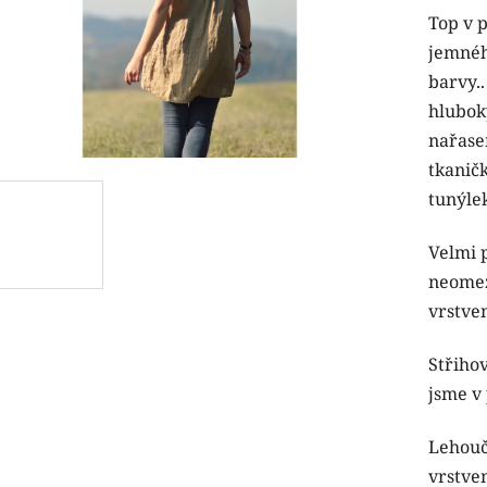
Top v p
produk
jemnéh
je
barvy
5,0
hlubok
z
nařase
5
tkaničk
hvězdi
tunýle
Velmi 
neomezu
vrstven
Střihov
jsme v
Lehouč
vrstven