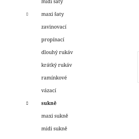
midi šaty
i
n
e
n
maxi šaty
í
zavinovací
p
a
propínací
n
dlouhý rukáv
e
l
krátký rukáv
ramínkové
vázací
sukně
maxi sukně
midi sukně