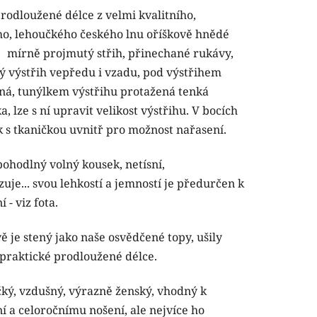
rodloužené délce z velmi kvalitního,
tu
o, lehoučkého českého lnu oříškově hnědé
..
mírně projmutý střih, přinechané rukávy,
ý výstřih vepředu i vzadu, pod výstřihem
ná, tunýlkem výstřihu protažená tenká
a, lze s ní upravit velikost výstřihu. V bocích
ček.
k s tkaničkou uvnitř pro možnost nařasení.
pohodlný volný kousek, netísní,
je... svou lehkostí a jemností je předurčen k
í - viz fota.
ě je stený jako naše osvědčené topy, ušily
 praktické prodloužené délce.
ký, vzdušný, výrazně ženský, vhodný k
í a celoročnímu nošení, ale nejvíce ho