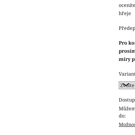
oceníte
hřeje
Předep
Pro ko
prosím
míry p
Varian
Dostup
Můžeme
do:
Možnos