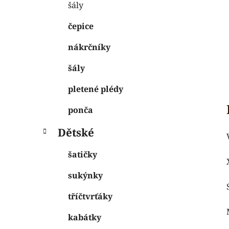
šály
čepice
nákrčníky
šály
pletené plédy
ponča
Dětské
šatičky
sukýnky
tříčtvrťáky
kabátky