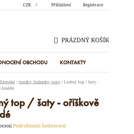
CZK
Přihlášení
Registrace
PRÁZDNÝ KOŠÍK
NÁKUPNÍ
KOŠÍK
DNOCENÍ OBCHODU
KONTAKTY
Dámské
/
tuniky, halenky, topy
/
Lněný top / šaty -
ě hnědé
ný top / šaty - oříškově
dé
rné
ocení
Podrobnosti hodnocení
ení