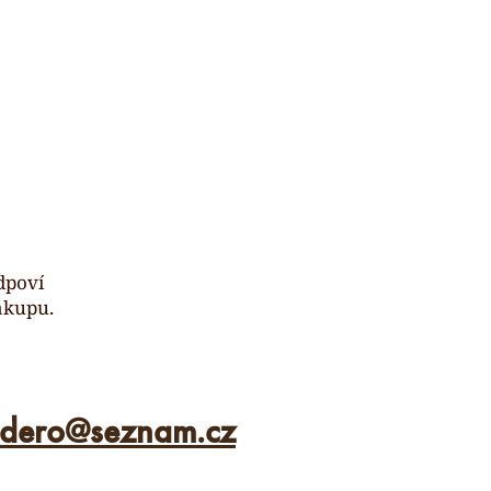
dpoví
ákupu.
ldero
@
seznam.cz