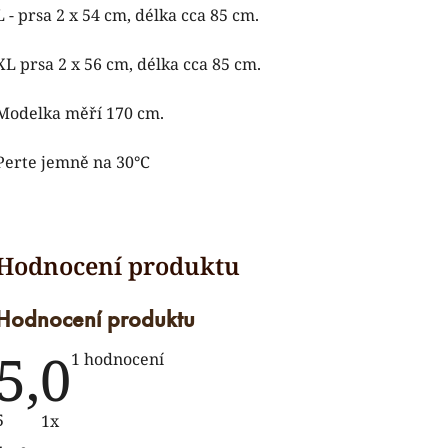
L - prsa 2 x 54
cm, délka cca 85 cm.
XL prsa 2 x 56
cm, délka cca 85 cm.
Modelka měří 170 cm.
Perte jemně na 30°C
Hodnocení produktu
5,0
Průměrné
1 hodnocení
hodnocení
produktu
je
5
1x
5,0
z