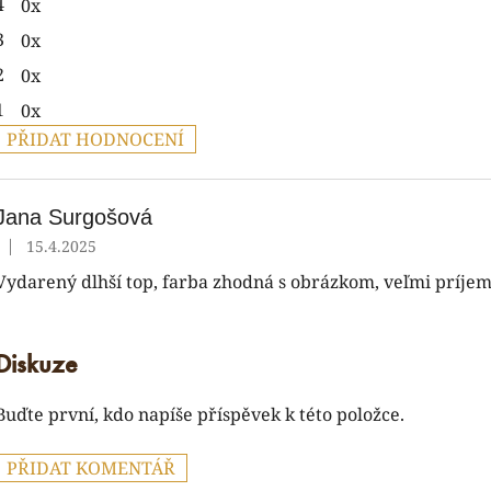
4
0x
5
hvězdiček.
3
0x
2
0x
1
0x
PŘIDAT HODNOCENÍ
V
ý
p
Jana Surgošová
|
15.4.2025
Hodnocení produktu je 5 z 5 hvězdiček.
s
Vydarený dlhší top, farba zhodná s obrázkom, veľmi príjemn
h
o
d
n
Diskuze
o
c
Buďte první, kdo napíše příspěvek k této položce.
e
n
PŘIDAT KOMENTÁŘ