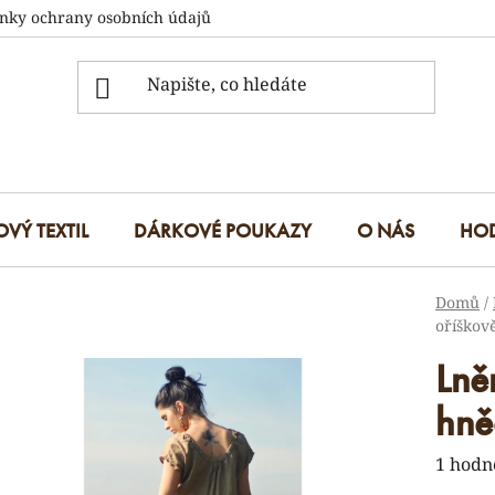
nky ochrany osobních údajů
OVÝ TEXTIL
DÁRKOVÉ POUKAZY
O NÁS
HO
Domů
/
oříškov
Lně
hně
Průmě
1 hodn
hodnoc