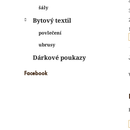
šály
Bytový textil
povlečení
ubrusy
Dárkové poukazy
i
Facebook
í