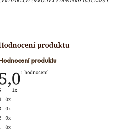
CERTIFIKACE:
OEKO-TEX STANDARD 100 CLASS I.
Hodnocení produktu
5,0
Průměrné
1 hodnocení
hodnocení
produktu
je
5
1x
5,0
z
4
0x
5
hvězdiček.
3
0x
2
0x
1
0x