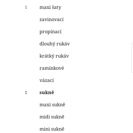
n
e
n
maxi šaty
í
zavinovací
p
a
propínací
n
dlouhý rukáv
e
l
krátký rukáv
ramínkové
vázací
sukně
maxi sukně
midi sukně
mini sukně