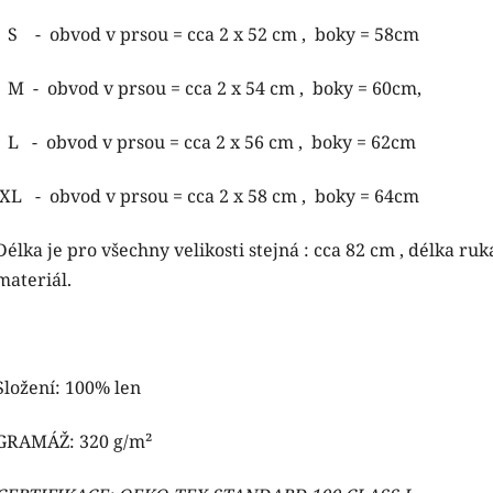
S - obvod v prsou = cca 2 x 52 cm , boky = 58cm
M - obvod v prsou = cca 2 x 54 cm , boky = 60cm,
L - obvod v prsou = cca 2 x 56 cm , boky = 62cm
XL - obvod v prsou = cca 2 x 58 cm , boky = 64cm
Délka je pro všechny velikosti stejná : cca 82 cm , délka r
materiál.
Složení: 100% len
GRAMÁŽ: 320 g/m²