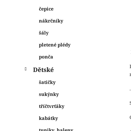
čepice
nákrčníky
šály
pletené plédy
ponča
Dětské
šatičky
.
sukýnky
tříčtvrťáky
kabátky
tuniky, haleny