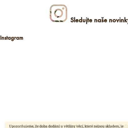
Sledujte naše novin
Instagram
Z
Jak nakupovat
Obchodní podmínky
Pod
Upozorňujeme, že doba dodání u většiny věcí, které nejsou skladem, je