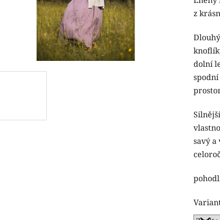
produk
z krás
je
5,0
Dlouhý
z
knoflík
5
dolní l
hvězdi
spodní
prosto
Silnějš
vlastno
savý a
celoro
pohodl
Varian