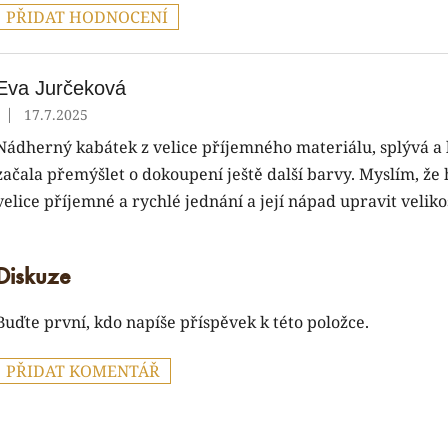
PŘIDAT HODNOCENÍ
V
ý
p
Eva Jurčeková
|
17.7.2025
Hodnocení produktu je 5 z 5 hvězdiček.
s
Nádherný kabátek z velice příjemného materiálu, splývá a 
h
o
začala přemýšlet o dokoupení ještě další barvy. Myslím, ž
d
velice příjemné a rychlé jednání a její nápad upravit veliko
n
o
c
Diskuze
e
n
Buďte první, kdo napíše příspěvek k této položce.
PŘIDAT KOMENTÁŘ