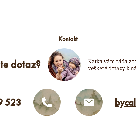
Kontakt
te dotaz?
Katka vám ráda zo
veškeré dotazy k n
9 523
byca