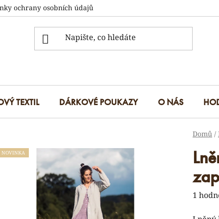
nky ochrany osobních údajů
OVÝ TEXTIL
DÁRKOVÉ POUKAZY
O NÁS
HO
Domů
/
Lně
NOVINKA
zap
Průmě
1 hodn
hodnoc
Lněný 