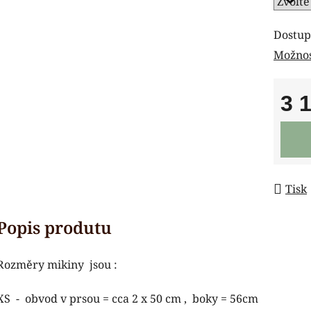
Dostup
Možnos
3 
Měrná
Tisk
Rozměry mikiny jsou :
XS - obvod v prsou = cca 2 x 50 cm , boky = 56cm