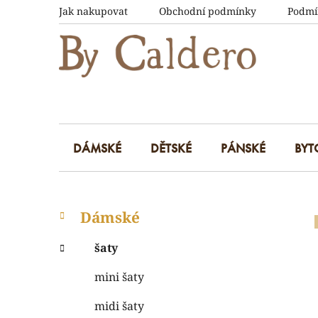
Přejít
Jak nakupovat
Obchodní podmínky
Podmí
na
obsah
DÁMSKÉ
DĚTSKÉ
PÁNSKÉ
BYT
P
K
Přeskočit
Dámské
a
kategorie
o
t
s
šaty
e
t
g
mini šaty
r
o
a
r
midi šaty
i