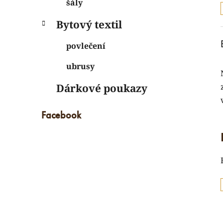
šály
Bytový textil
povlečení
i
ubrusy
Dárkové poukazy
Facebook
í