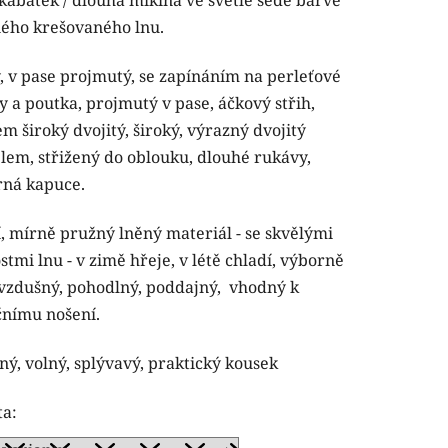
tu
ného krešovaného lnu.
, v pase projmutý,
se zapínáním na perleťové
y a poutka, projmutý v pase, áčkový střih,
em široký dvojitý, široký, výrazný dvojitý
ček.
 lem, střižený do oblouku, dlouhé rukávy,
rná kapuce.
í, mírně pružný lněný materiál - se skvělými
stmi lnu - v zimě hřeje, v létě chladí, výborně
 vzdušný, pohodlný, poddajný, vhodný k
čnímu nošení.
ný, volný, splývavý, praktický kousek
ta: