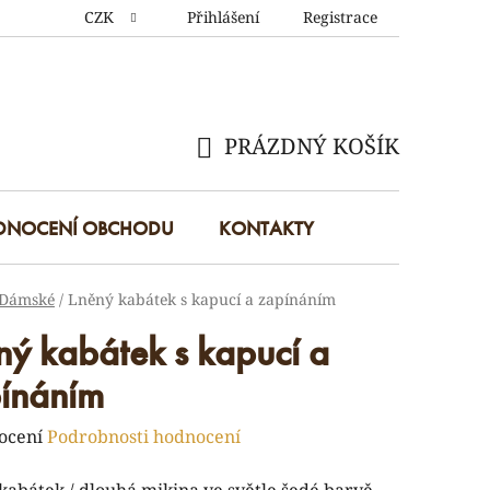
CZK
Přihlášení
Registrace
PRÁZDNÝ KOŠÍK
NÁKUPNÍ
KOŠÍK
DNOCENÍ OBCHODU
KONTAKTY
Dámské
/
Lněný kabátek s kapucí a zapínáním
ný kabátek s kapucí a
ínáním
rné
ocení
Podrobnosti hodnocení
ení
kabátek / dlouhá mikina ve světle šedé barvě