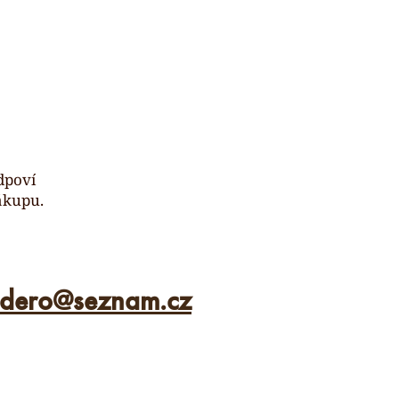
dpoví
ákupu.
ldero
@
seznam.cz