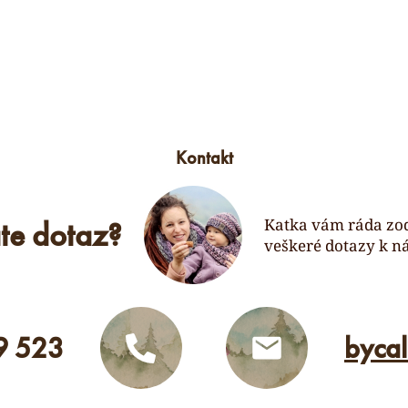
Kontakt
te dotaz?
Katka vám ráda zo
veškeré dotazy k n
9 523
byca