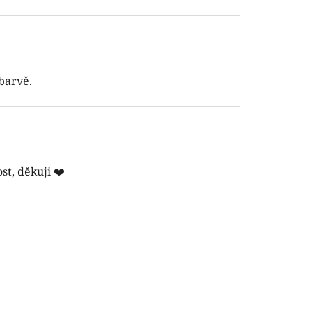
 barvě.
st, děkuji ❤️