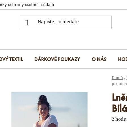
nky ochrany osobních údajů
OVÝ TEXTIL
DÁRKOVÉ POUKAZY
O NÁS
HO
Domů
/
propínac
Lně
Bílá
Průmě
2 hodn
hodnoc