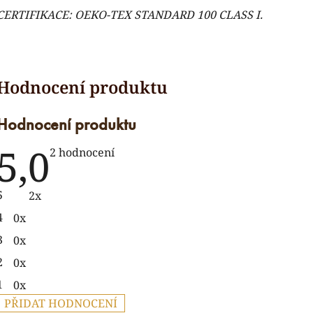
CERTIFIKACE:
OEKO-TEX STANDARD 100 CLASS I.
Hodnocení produktu
5,0
Průměrné
2 hodnocení
hodnocení
produktu
je
5
2x
5,0
z
4
0x
5
hvězdiček.
3
0x
2
0x
1
0x
PŘIDAT HODNOCENÍ