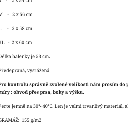
S - 2 x 54 cm
M - 2 x 56 cm
L - 2 x 58 cm
XL - 2 x 60 cm
Délka halenky je 53 cm.
Předepraná, vysrážená.
Pro kontrolu správně zvolené velikosti nám prosím do
míry : obvod přes prsa, boky a výšku.
Perte jemně na 30°- 40°C. Len je velmi trvanlivý materiál, a
GRAMÁŽ: 155 g/m2