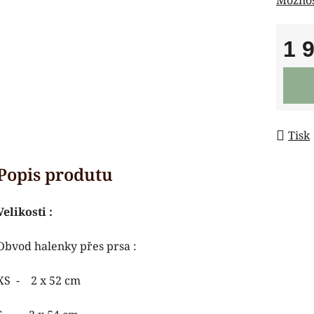
1 
Měrná
Tisk
Velikosti :
Obvod halenky přes prsa :
XS - 2 x 52 cm