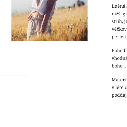
Lněná 
produk
nižší g
je
střih,
5,0
véčkov
z
perleti
5
hvězdi
Pohodl
vhodná 
boho...
Materiá
v létě 
poddaj