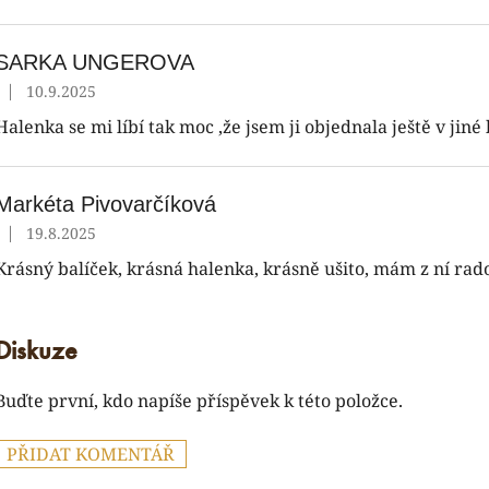
V
ý
p
SARKA UNGEROVA
|
10.9.2025
Hodnocení produktu je 5 z 5 hvězdiček.
s
Halenka se mi líbí tak moc ,že jsem ji objednala ještě v jiné
h
o
d
n
Markéta Pivovarčíková
o
|
19.8.2025
Hodnocení produktu je 5 z 5 hvězdiček.
c
Krásný balíček, krásná halenka, krásně ušito, mám z ní rado
e
n
Diskuze
Buďte první, kdo napíše příspěvek k této položce.
PŘIDAT KOMENTÁŘ