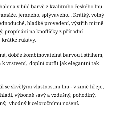
halena v bílé barvě z kvalitního českého lnu
tu
ramáže, jemného, splývavého... Krátký, volný
 jednoduché, hladké provedení, výstřih mírně
ý,
propínání na knoflíčky z přírodní
, krátké
rukávy.
ček.
ná, dobře kombinovatelná barvou i střihem,
k vrstvení, doplní outfit jak elegantní tak
l se skvělými vlastnostmi lnu - v zimě hřeje,
chladí, výborně savý a vzdušný, pohodlný,
ný, vhodný k celoročnímu nošení.