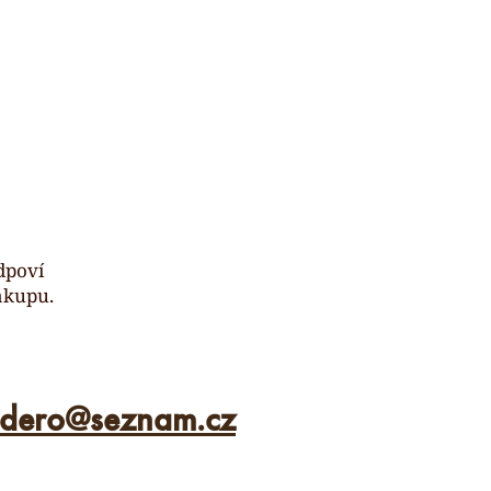
dpoví
ákupu.
ldero
@
seznam.cz