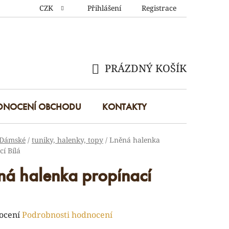
CZK
Přihlášení
Registrace
PRÁZDNÝ KOŠÍK
NÁKUPNÍ
KOŠÍK
DNOCENÍ OBCHODU
KONTAKTY
Dámské
/
tuniky, halenky, topy
/
Lněná halenka
í Bílá
ná halenka propínací
rné
ocení
Podrobnosti hodnocení
ení