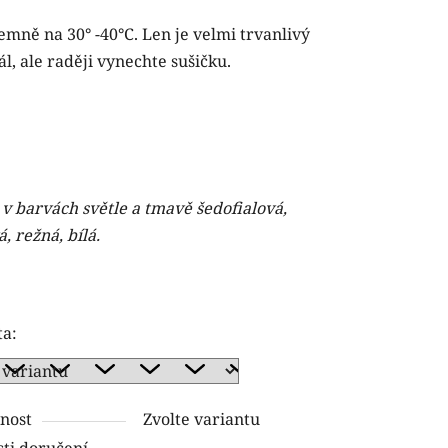
emně na 30° -40°C. Len je velmi trvanlivý
l, ale raději vynechte sušičku.
 v barvách světle a tmavě šedofialová,
 režná, bílá.
ta:
nost
Zvolte variantu
ti doručení