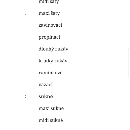
midi šaty
i
n
e
n
maxi šaty
í
zavinovací
p
a
propínací
n
dlouhý rukáv
e
l
krátký rukáv
ramínkové
vázací
sukně
maxi sukně
midi sukně