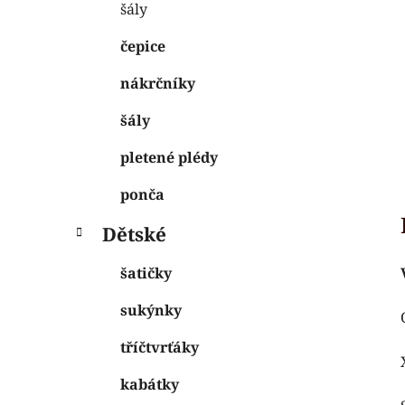
šály
čepice
nákrčníky
šály
pletené plédy
ponča
Dětské
šatičky
sukýnky
tříčtvrťáky
kabátky