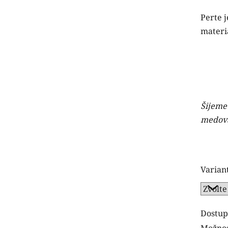
Perte j
materiá
Šijeme
medová,
Varian
Dostup
Možnos